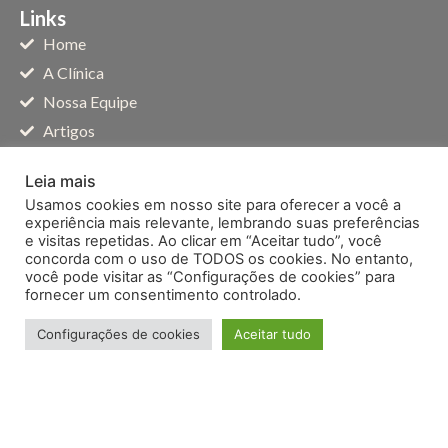
Links
Home
A Clínica
Nossa Equipe
Artigos
Contato
Leia mais
Locação de Salas
Usamos cookies em nosso site para oferecer a você a
Cookies
experiência mais relevante, lembrando suas preferências
e visitas repetidas. Ao clicar em “Aceitar tudo”, você
Contato
concorda com o uso de TODOS os cookies. No entanto,
você pode visitar as “Configurações de cookies” para
(11) 3832-1188
fornecer um consentimento controlado.
contato@zullivita.com.br
Configurações de cookies
Aceitar tudo
Fale pleo WhatsApp
Atendimento
R. Clélia, 2208 - Conj. 1701 - Alto da Lapa, São Paulo
Seg a Sex das 8h às 18h e Sab 8h às 12h