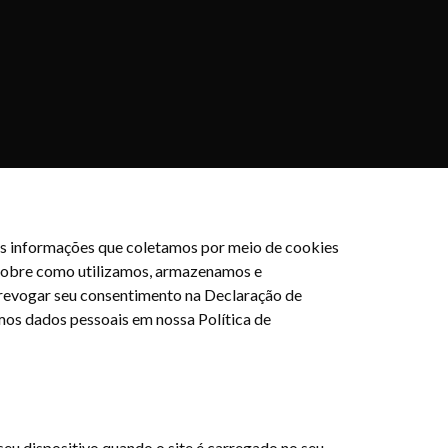
, as informações que coletamos por meio de cookies
s sobre como utilizamos, armazenamos e
 revogar seu consentimento na Declaração de
os dados pessoais em nossa Política de
eu dispositivo quando o site é carregado no seu