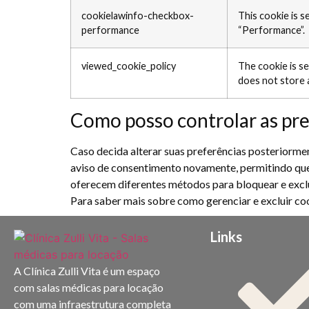
cookielawinfo-checkbox-
This cookie is 
performance
“Performance”.
viewed_cookie_policy
The cookie is s
does not store 
Como posso controlar as pre
Caso decida alterar suas preferências posteriormen
aviso de consentimento novamente, permitindo que
oferecem diferentes métodos para bloquear e exclui
Para saber mais sobre como gerenciar e excluir cook
Links
A Clínica Zulli Vita é um espaço
com salas médicas para locação
com uma infraestrutura completa