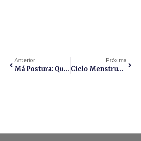
Anterior
Próxima
Má Postura: Quais Os Riscos E Quando Procurar Fisioterapia?
Ciclo Menstrual Irregular: Quando É Normal E Quando Procurar Um Ginecologista?