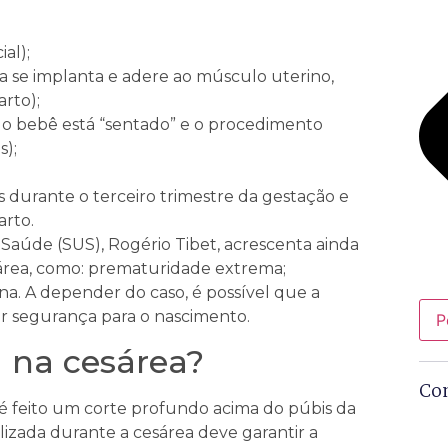
al);
a se implanta e adere ao músculo uterino,
rto);
o o bebê está “sentado” e o procedimento
s);
s durante o terceiro trimestre da gestação e
arto.
 Saúde (SUS), Rogério Tibet, acrescenta ainda
rea, como: prematuridade extrema;
na. A depender do caso, é possível que a
or segurança para o nascimento.
P
a na cesárea?
Co
 é feito um corte profundo acima do púbis da
ilizada durante a cesárea deve garantir a