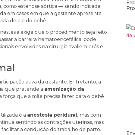
Feb
e
, como estenose aórtica — sendo indicada
Pro
cada em casos em que a gestante apresenta
vida dela e do bebê.
anestesia exige que o procedimento seja feito
assar a barreira hematoencefálica, pode
sionais envolvidos na cirurgia avaliem prós e
mal
rticipação ativa da gestante. Entretanto, a
sia que pretende a
amenização da
 força que a mãe precisa fazer para o bebê
ilizada é a
anestesia peridural,
mas com
ontinua sentindo as contrações uterinas, mas
facilitar a condução do trabalho de parto.
Env