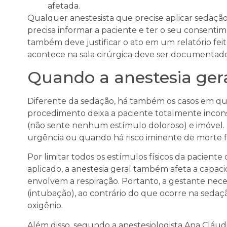
afetada.
Qualquer anestesista que precise aplicar sedaçã
precisa informar a paciente e ter o seu consenti
também deve justificar o ato em um relatório feit
acontece na sala cirúrgica deve ser documentado
Quando a anestesia gera
Diferente da sedação, há também os casos em que a
procedimento deixa a paciente totalmente inconsc
(não sente nenhum estímulo doloroso) e imóvel. 
urgência ou quando há risco iminente de morte fe
Por limitar todos os estímulos físicos da pacient
aplicado, a anestesia geral também afeta a cap
envolvem a respiração. Portanto, a gestante neces
(intubação), ao contrário do que ocorre na sedaç
oxigênio.
Além disso, segundo a anestesiologista Ana Cláud