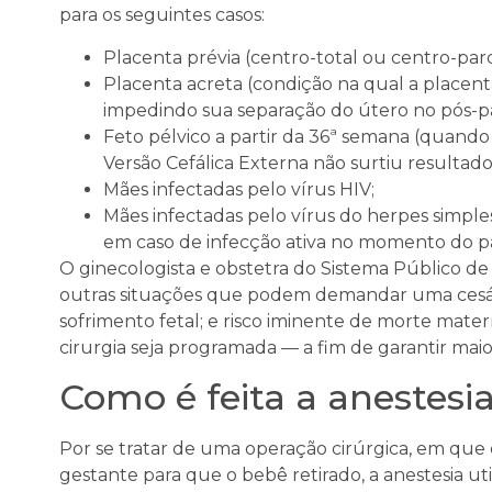
para os seguintes casos:
Placenta prévia (centro-total ou centro-parci
Placenta acreta (condição na qual a placent
impedindo sua separação do útero no pós-pa
Feto pélvico a partir da 36ª semana (quand
Versão Cefálica Externa não surtiu resultado
Mães infectadas pelo vírus HIV;
Mães infectadas pelo vírus do herpes simple
em caso de infecção ativa no momento do p
O ginecologista e obstetra do Sistema Público de
outras situações que podem demandar uma cesá
sofrimento fetal; e risco iminente de morte mater
cirurgia seja programada — a fim de garantir mai
Como é feita a anestesi
Por se tratar de uma operação cirúrgica, em que
gestante para que o bebê retirado, a anestesia ut