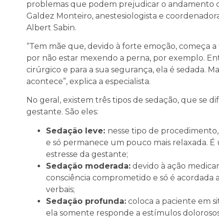
problemas que podem prejudicar o andamento da
Galdez Monteiro, anestesiologista e coordenadora
Albert Sabin.
“Tem mãe que, devido à forte emoção, começa a te
por não estar mexendo a perna, por exemplo. Ent
cirúrgico e para a sua segurança, ela é sedada. M
acontece”, explica a especialista.
No geral, existem três tipos de sedação, que se d
gestante. São eles:
Sedação leve:
nesse tipo de procedimento,
e só permanece um pouco mais relaxada. É u
estresse da gestante;
Sedação moderada:
devido à ação medicam
consciência comprometido e só é acordada 
verbais;
Sedação profunda:
coloca a paciente em s
ela somente responde a estímulos dolorosos 