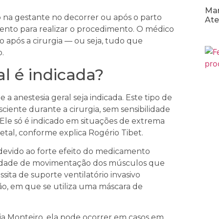
Man
o na gestante no decorrer ou após o parto
At
mento para realizar o procedimento. O médico
o após a cirurgia — ou seja, tudo que
.
l é indicada?
 anestesia geral seja indicada. Este tipo de
iente durante a cirurgia, sem sensibilidade
Ele só é indicado em situações de extrema
tal, conforme explica Rogério Tibet.
e devido ao forte efeito do medicamento
acidade de movimentação dos músculos que
sita de suporte ventilatório invasivo
ão, em que se utiliza uma máscara de
ia Monteiro, ela pode ocorrer em casos em