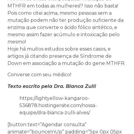
MTHFR em todas as mulheres!? Isso não basta!
Pois como citei acima, mesmo pessoas sem a
mutação podem não ter produção suficiente da
enzima que converte o ácido fólico sintético, e
mesmo assim fazer acúmulo e intoxicação pelo
mesmo!
Hoje há muitos estudos sobre esses casos, e
artigos já citando presença de Síndrome de
Down em associação a mutação do gene MTHFR.
Converse com seu médico!
Texto escrito pela Dra. Bianca Zulli
https://lightyellow-kangaroo-
536878.hostingersite.com/nossa-
equipe/dra-bianca-zulli-alves/
[button text=”Agendar consulta”
animate=”bounceInUp” padding=”5px 0px 05px