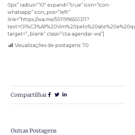
0px” radius=”10″ expand=”true” icon=”icon-
whatsapp” icon_pos=”left”
link=”https://wa.me/5511996551311?
text=Ol%C3%A1!%20Vim%20pelo%20site%20e%20q
target=”_blank” class=”cta-agendar-wa”]
Visualizações de postagens:
70
Compartilhar
Outras Postagens