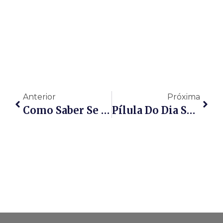
Anterior
Próxima
Como Saber Se Estou Grávida
Pílula Do Dia Seguinte: Valor, Nomes E Como Tomar