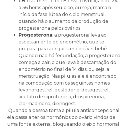
LH
: o aumento do LH leva à ovulação de 24
a 36 horas após seu pico, ou seja, marca o
início da fase lútea do ciclo menstrual,
quando há o aumento da produção de
progesterona pelos ovários
Progesterona
: a progesterona leva ao
espessamento do endométrio, que se
prepara para abrigar um possível bebê.
Quando não há fecundação, a progesterona
começa a cair, o que leva à descamação do
endométrio no final de 14 dias, ou seja, a
menstruação. Nas pílulas ele é encontrado
na composição com os seguintes nomes:
levonorgestrel, gestodeno, desogestrel,
acetato de ciproterona, drospirenona,
clormadinona, dienogest.
Quando a pessoa toma a pílula anticoncepcional,
ela passa a ter os hormônios do ovário vindos de
uma fonte externa, bloqueando o eixo hormonal